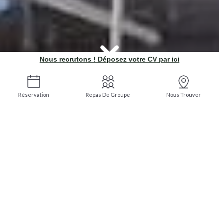
Nous recrutons ! Déposez votre CV par ici
Réservation
Repas De Groupe
Nous Trouver
Café Cult'
V
O
TRE RE
S
TAURANT AU CŒUR
DE N
A
NTES
Le Café Cult
', c'est le
restaurant
qu'on ne peut pas