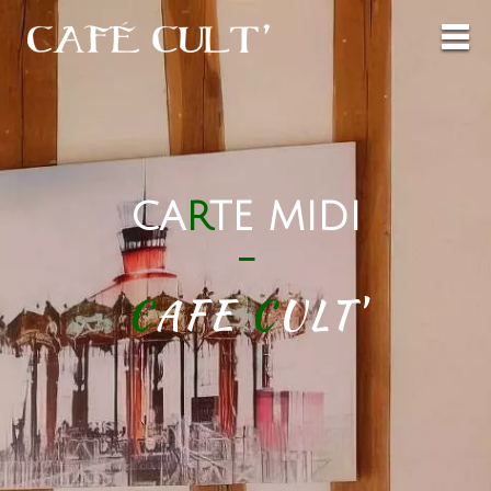
CA
R
TE MIDI
-
C
AFE
C
ULT'